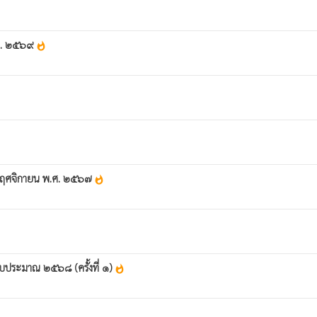
พ.ศ. ๒๕๖๙
whatshot
อน พฤศจิกายน พ.ศ. ๒๕๖๗
whatshot
งบประมาณ ๒๕๖๘ (ครั้งที่ ๑)
whatshot