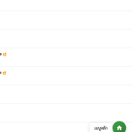
 ๒
whatshot
 ๒
whatshot
home
เมนูหลัก