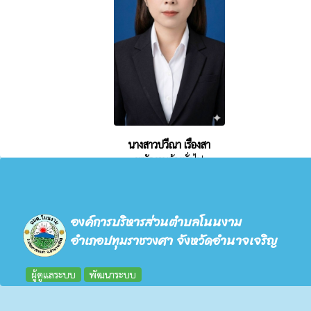
นางสาวปวีณา เรืองสา
พนักงานจ้างทั่วไป
องค์การบริหารส่วนตำบลโนนงาม
อำเภอปทุมราชวงศา จังหวัดอำนาจเจริญ
ผู้ดูแลระบบ
พัฒนาระบบ