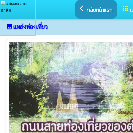
arrow_back_ios
apps
กลับหน้าแรก
เ
แหล่งท่องเที่ยว
image