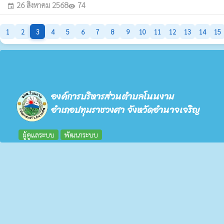
26 สิงหาคม 2568
74
event
visibility
1
2
3
4
5
6
7
8
9
10
11
12
13
14
15
องค์การบริหารส่วนตำบลโนนงาม
อำเภอปทุมราชวงศา จังหวัดอำนาจเจริญ
ผู้ดูแลระบบ
พัฒนาระบบ