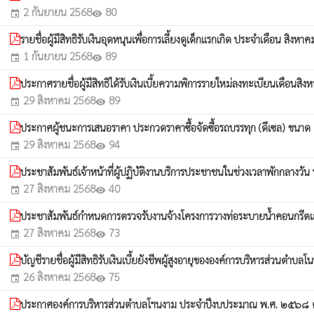
2 กันยายน 2568
80
event
visibility
รายชื่อผู้มีสิทธิรับเงินอุดหนุนเพื่อการเลี้ยงดูเด็กแรกเกิด ประจำเดือน สิงหาคม
1 กันยายน 2568
89
event
visibility
ประกาศรายชื่อผู้มีสิทธิได้รับเงินเบี้ยความพิการรายใหม่ลงทะเบียนเด
29 สิงหาคม 2568
89
event
visibility
ประกาศผู้ชนะการเสนอราคา ประกวดราคาซื้อจัดซื้อรถบรรทุก (ดีเซล) ขนาด
29 สิงหาคม 2568
94
event
visibility
ประชาสัมพันธ์เจ้าหน้าที่ผู้ปฏิบัติงานบริการประชาชนในช่วงเวลาพักกลาง
27 สิงหาคม 2568
40
event
visibility
ประชาสัมพันธ์กำหนดการตรวจรับงานจ้างโครงการวางท่อระบายน้ำคอนกรีตเสร
27 สิงหาคม 2568
73
event
visibility
บัญชีรายชื่อผู้มีสิทธิรับเงินเบี้ยยังชีพผู้สูงอายุขององค์การบริหารส
26 สิงหาคม 2568
75
event
visibility
ประกาศองค์การบริหารส่วนตำบลโฯนงาม ประจำปีงบประมาณ พ.ศ. ๒๕๖๘ ตามร