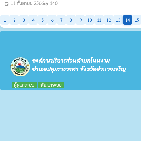
11 กันยายน 2566
140
event
visibility
1
2
3
4
5
6
7
8
9
10
11
12
13
14
15
องค์การบริหารส่วนตำบลโนนงาม
อำเภอปทุมราชวงศา จังหวัดอำนาจเจริญ
ผู้ดูแลระบบ
พัฒนาระบบ