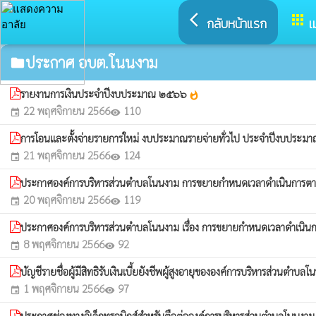
arrow_back_ios
apps
กลับหน้าแรก
เ
ประกาศ อบต.โนนงาม
folder
รายงานการเงินประจำปีงบประมาณ ๒๕๖๖
whatshot
22 พฤศจิกายน 2566
110
event
visibility
การโอนและตั้งจ่ายรายการใหม่ งบประมาณรายจ่ายทั่วไป ประจำปีงบประมาณ
21 พฤศจิกายน 2566
124
event
visibility
ประกาศองค์การบริหารส่วนตำบลโนนงาม การขยายกำหนดเวลาดำเนินการตาม
20 พฤศจิกายน 2566
119
event
visibility
ประกาศองค์การบริหารส่วนตำบลโนนงาม เรื่อง การขยายกำหนดเวลาดำเนินก
8 พฤศจิกายน 2566
92
event
visibility
บัญชีรายชื่อผู้มีสิทธิรับเงินเบี้ยยังชีพผู้สูงอายุขององค์การบริหารส
1 พฤศจิกายน 2566
97
event
visibility
ประกาศช่องทางอิเล็กทรอนิกส์สำหรับตือต่อองค์การบริหารส่วนตำบลโนนงา