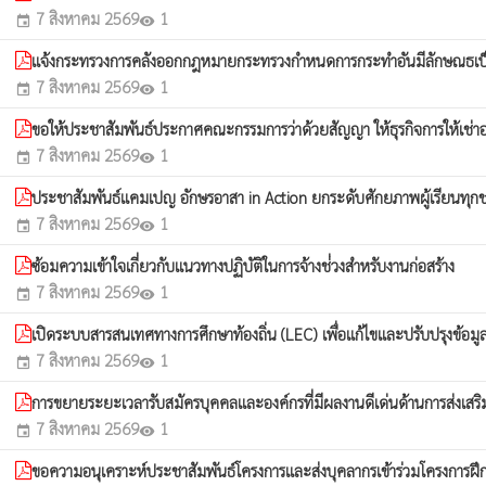
7 สิงหาคม 2569
1
event
visibility
แจ้งกระทรวงการคลังออกกฎหมายกระทรวงกำหนดการกระทำอันมีลักษณธเป็
7 สิงหาคม 2569
1
event
visibility
ขอให้ประชาสัมพันธ์ประกาศคณะกรรมการว่าด้วยสัญญา ให้ธุรกิจการให้เช่าอ
7 สิงหาคม 2569
1
event
visibility
ประชาสัมพันธ์แคมเปญ อักษรอาสา in Action ยกระดับศักยภาพผู้เรียนทุกช่
7 สิงหาคม 2569
1
event
visibility
ซ้อมความเข้าใจเกี่ยวกับแนวทางปฏิบัติในการจ้างช่่วงสำหรับงานก่อสร้าง
7 สิงหาคม 2569
1
event
visibility
เปิดระบบสารสนเทศทางการศึกษาท้องถิ่น (LEC) เพื่อแก้ไขและปรับปรุงข้อมูล
7 สิงหาคม 2569
1
event
visibility
การขยายระยะเวลารับสมัครบุคคลและองค์กรที่มีผลงานดีเด่นด้านการส่งเส
7 สิงหาคม 2569
1
event
visibility
ขอความอนุเคราะห์ประชาสัมพันธ์โครงการและส่งบุคลากรเข้าร่วมโครงการฝึก