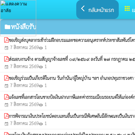
arrow_back_ios
apps
กลับหน้าแรก
เ
หนังสือรับ
folder
ขอเชิญส่งบุคลากรเข้าร่วมฝึกอบรมและขอความอนุเคราะห์ประชาสัมพันธ์โคร
7 สิงหาคม 2569
1
event
visibility
ส่งมอบงานจ้าง ตามสัญญาจ้างเลขที่ ๐๙/๒๕๖๙ ลงวันที่ ๒๗ กรกฎาคม 
7 สิงหาคม 2569
1
event
visibility
ขอเชิญร่วมเป็นเกียรติในงาน วันกำนัน/ผู้ใหญ่บ้าน ฯลฯ อำเภอปทุมราชวง
7 สิงหาคม 2569
1
event
visibility
แจ้งเลขที่เอกสารโอนขายบิลเงินฝากภาษีและค่าธรรมเนียมรถยนต์ให้แก่องค
7 สิงหาคม 2569
1
event
visibility
การพิจารณาเงินประโยชน์ตอบแทนอื่นเป็นกรณีพิเศษอันมีลักษณะเป็นเงินราง
7 สิงหาคม 2569
1
event
visibility
การโอนเงินจัดสรรงบประมาณรายจ่ายประจำปีงบประมาณ พ.ศ.๒๕๖๙ งบเงินอุดหนุ