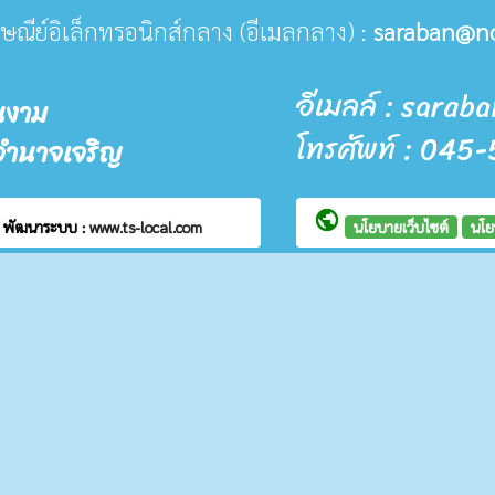
ปรษณีย์อิเล็กทรอนิกส์กลาง (อีเมลกลาง) :
saraban@n
อีเมลล์ : sara
นงาม
โทรศัพท์ : 04
อำนาจเจริญ
public
ม
พัฒนาระบบ :
www.ts-local.com
นโยบายเว็บไซต์
นโย