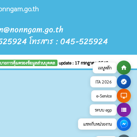
onngam.go.th
ban@nonngam.go.th
5-525924 โทรสาร : 045-525924
บายการคุ้มครองข้อมูลส่วนบุคคล
update : 17 กรกฎาคม 2569
home
เมนูหลัก
verified
ITA 2026
desktop_windows
e-Service
view_list
ระบบ egp
แชทกับหน่วยงาน