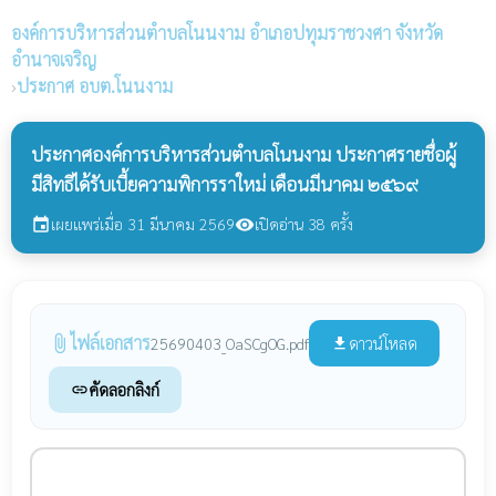
องค์การบริหารส่วนตำบลโนนงาม
อำเภอปทุมราชวงศา จังหวัด
อำนาจเจริญ
›
ประกาศ อบต.โนนงาม
ประกาศองค์การบริหารส่วนตำบลโนนงาม ประกาศรายชื่อผู้
มีสิทธิได้รับเบี้ยความพิการราใหม่ เดือนมีนาคม ๒๕๖๙
เผยแพร่เมื่อ 31 มีนาคม 2569
เปิดอ่าน 38 ครั้ง
event
visibility
ไฟล์เอกสาร
attach_file
ดาวน์โหลด
25690403_OaSCgOG.pdf
file_download
คัดลอกลิงก์
link