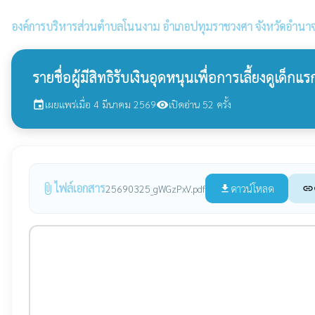
องค์การบริหารส่วนตำบลโนนงาม
อำเภอปทุมราชวงศา จังหวัดอำนาจ
รายชื่อผู้มีสิทธิรับเงินอุดหนุนเพื่อการเลี้ยงดูเด็กแ
เผยแพร่เมื่อ 4 มีนาคม 2569
เปิดอ่าน 52 ครั้ง
event
visibility
ไฟล์เอกสาร
attach_file
ดาวน์โหลด
25690325_gWGzPxV.pdf
file_download
link