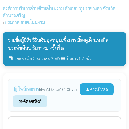
องค์การบริหารส่วนตำบลโนนงาม
อำเภอปทุมราชวงศา จังหวัด
อำนาจเจริญ
›
ประกาศ อบต.โนนงาม
รายชื่อผู้มีสิทธิรับเงินอุดหนุนเพื่อการเลี้ยงดูเด็กแรกเกิด
ประจำเดือน ธันวาคม ครั้งที่ ๒
เผยแพร่เมื่อ 5 มกราคม 2569
เปิดอ่าน 82 ครั้ง
event
visibility
ไฟล์เอกสาร
attach_file
ดาวน์โหลด
kfwcMRzTue102057.pdf
file_download
คัดลอกลิงก์
link